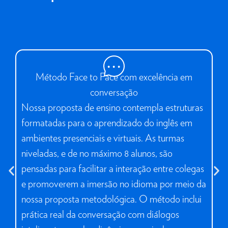
Método Face to Face com excelência em
conversação
Nã
Nossa proposta de ensino contempla estruturas
Br
formatadas para o aprendizado do inglês em
so
ambientes presenciais e virtuais. As turmas
co
niveladas, e de no máximo 8 alunos, são
pr
pensadas para facilitar a interação entre colegas
in
e promoverem a imersão no idioma por meio da
Ab
nossa proposta metodológica. O método inclui
“v
prática real da conversação com diálogos
em