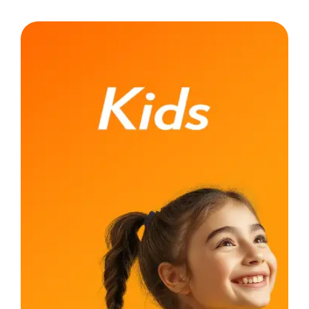
As crianças são imersas em um universo lúdico
e multidisciplinar, priorizando a fala, escuta,
leitura e escrita através de aulas multimídias,
projetos imersivos, músicas tradicionais, jogos e
brincadeiras.
PRESENCIAL