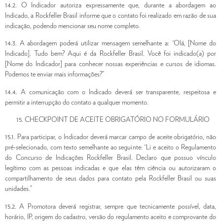
14.2. O Indicador autoriza expressamente que, durante a abordagem ao
Indicado, a Rockfeller Brasil informe que o contato foi realizado em razão de sua
indicação, podendo mencionar seu nome completo.
14.3. A abordagem poderá utilizar mensagem semelhante a: “Olá, [Nome do
Indicado]. Tudo bem? Aqui é da Rockfeller Brasil. Você foi indicado(a) por
[Nome do Indicador] para conhecer nossas experiências e cursos de idiomas.
Podemos te enviar mais informações?”
14.4. A comunicação com o Indicado deverá ser transparente, respeitosa e
permitir a interrupção do contato a qualquer momento.
CHECKPOINT DE ACEITE OBRIGATÓRIO NO FORMULÁRIO
15.1. Para participar, o Indicador deverá marcar campo de aceite obrigatório, não
pré-selecionado, com texto semelhante ao seguinte: “Li e aceito o Regulamento
do Concurso de Indicações Rockfeller Brasil. Declaro que possuo vínculo
legítimo com as pessoas indicadas e que elas têm ciência ou autorizaram o
compartilhamento de seus dados para contato pela Rockfeller Brasil ou suas
unidades.”
15.2. A Promotora deverá registrar, sempre que tecnicamente possível, data,
horário, IP, origem do cadastro, versão do regulamento aceito e comprovante do