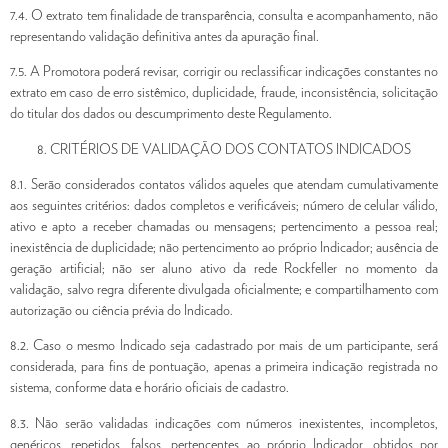
7.4. O extrato tem finalidade de transparência, consulta e acompanhamento, não
representando validação definitiva antes da apuração final.
7.5. A Promotora poderá revisar, corrigir ou reclassificar indicações constantes no
extrato em caso de erro sistêmico, duplicidade, fraude, inconsistência, solicitação
do titular dos dados ou descumprimento deste Regulamento.
CRITÉRIOS DE VALIDAÇÃO DOS CONTATOS INDICADOS
8.1. Serão considerados contatos válidos aqueles que atendam cumulativamente
aos seguintes critérios: dados completos e verificáveis; número de celular válido,
ativo e apto a receber chamadas ou mensagens; pertencimento a pessoa real;
inexistência de duplicidade; não pertencimento ao próprio Indicador; ausência de
geração artificial; não ser aluno ativo da rede Rockfeller no momento da
validação, salvo regra diferente divulgada oficialmente; e compartilhamento com
autorização ou ciência prévia do Indicado.
8.2. Caso o mesmo Indicado seja cadastrado por mais de um participante, será
considerada, para fins de pontuação, apenas a primeira indicação registrada no
sistema, conforme data e horário oficiais de cadastro.
8.3. Não serão validadas indicações com números inexistentes, incompletos,
genéricos, repetidos, falsos, pertencentes ao próprio Indicador, obtidos por