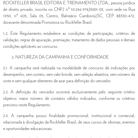
ROCKFELLER BRASIL EDITORA E TREINAMENTO LTDA., pessoa jurídica
de direito privado, inscrita no CNPJ nº 10.246.974/0001-03, com sede na Rua
1950, nº 605, Sala 05, Centro, Balneário Camboriú/SC, CEP 88330-472,
doravante denominada Promotora ou Rockfeller Brasil.
1.2. Este Regulamento estabelece as condições de participação, critérios de
validação, regras de apuração, premiação, tratamento de dados pessoais e demais
condições aplicáveis ao concurso.
NATUREZA DA CAMPANHA E CONFORMIDADE
2.1. A campanha será realizada na modalidade de concurso de indicações por
desempenho, sem sorteio, sem vale-brinde, sem seleção aleatória, sem número da
sorte e sem qualquer elemento de azar para definição do vencedor.
2.2. A definição do vencedor ocorrerá exclusivamente pelo seguinte critério
objetivo: maior número de contatos válidos indicados, conforme os critérios
previstos neste Regulamento.
2.3. A campanha possui finalidade promocional, institucional e comercial,
relacionada à divulgação da Rockfeller Brasil, de seus cursos de idiomas, eventos
e oportunidades educacionais.