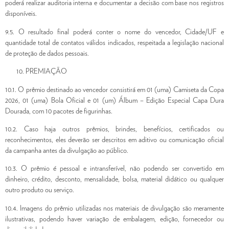
poderá realizar auditoria interna e documentar a decisão com base nos registros
disponíveis.
9.5. O resultado final poderá conter o nome do vencedor, Cidade/UF e
quantidade total de contatos válidos indicados, respeitada a legislação nacional
de proteção de dados pessoais.
PREMIAÇÃO
10.1. O prêmio destinado ao vencedor consistirá em 01 (uma) Camiseta da Copa
2026, 01 (uma) Bola Oficial e 01 (um) Álbum – Edição Especial Capa Dura
Dourada, com 10 pacotes de figurinhas.
10.2. Caso haja outros prêmios, brindes, benefícios, certificados ou
reconhecimentos, eles deverão ser descritos em aditivo ou comunicação oficial
da campanha antes da divulgação ao público.
10.3. O prêmio é pessoal e intransferível, não podendo ser convertido em
dinheiro, crédito, desconto, mensalidade, bolsa, material didático ou qualquer
outro produto ou serviço.
10.4. Imagens do prêmio utilizadas nos materiais de divulgação são meramente
ilustrativas, podendo haver variação de embalagem, edição, fornecedor ou